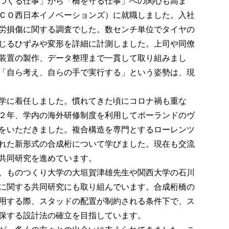
つくる仕事」から「橋を守る仕事」への関心も高ま
ＣＯ西日本イノベーションズ）に就職しました。入社
労損傷に関する調査でした。数センチ単位でタイヤの
じるひずみや変形を詳細に計測しました。上司や同僚
装置の製作、データ整理まで一貫して取り組みまし
「自ら考え、自らの手で実行する」という姿勢は、現
学に着任しました。慣れてきた頃にコロナ禍も重な
２年、学内の海外研修制度を利用してポーランドのヴ
をいただきました。複合構造を専門とするローレンツ
れた新形式の合成桁について学びました。現在も交流
共同研究を進めています。
、ものつくり大学の大垣賀津雄先生や関西大学の石川
に関する共同研究にも取り組んでいます。合成桁橋の
用する際、スタッドの配置が制約される条件下で、ス
保する設計法の確立を目指しています。