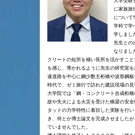
大学受験
に家族旅
について
学科で学
学しまし
先生との
なりまし
クリートの短所を補い長所を活かすこと
を感じ、導かれるように先生の研究室を
速道路を中心に鋼少数主桁橋や波形鋼板
時代で、ゼミ旅行で訪れた建設現場の見
大学院では「鋼・コンクリート合成桁橋
故や失火による火災を受けた橋梁の安全
タッドの力学特性に着目した実験を行い
き、何とか博士論文を完成させましたが
ていませんでした。