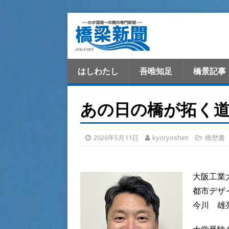
はしわたし
吾唯知足
橋景記事
あの日の橋が拓く
2026年5月11日
kyoryoshim
橋歴書
大阪工業
都市デザ
今川 雄