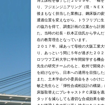
博士課程を修了した２００９年、「橋を
り、フジエンジニアリング（現・ＮＥＸ
後まもなく担当した業務は、鋼床版の疲
通過位置を変えながら、トラフリブに生
の協力を得て、調査計画の立案から計測
た。当時の社長・杦本正信氏から学んだ
在の教育理念となっています。
２０１７年、縁あって母校の大阪工業大
り、あっという間に５年が過ぎた２０２
ロツワフ工科大学に半年間留学する機会
先生の研究チームのもと、欧州で開発さ
を続けながら、日本への適用を目指した
また、土木学会の小委員会をきっかけに
敏之先生らと「弾性合成桁設計の構築」
床版取替えにプレキャストＰＣ床版を適
タッドを減らしても適切な合成効果を確