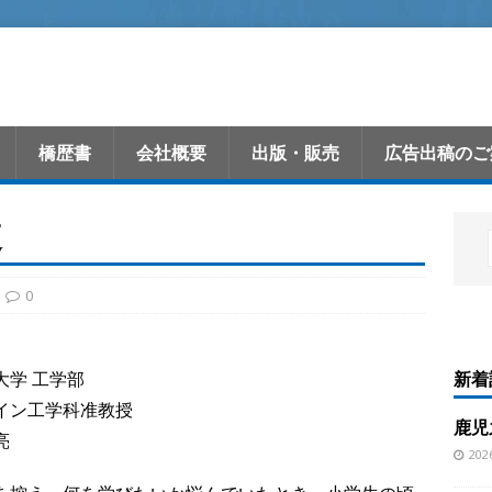
橋歴書
会社概要
出版・販売
広告出稿のご
道
0
新着
大学 工学部
イン工学科准教授
鹿児
亮
20