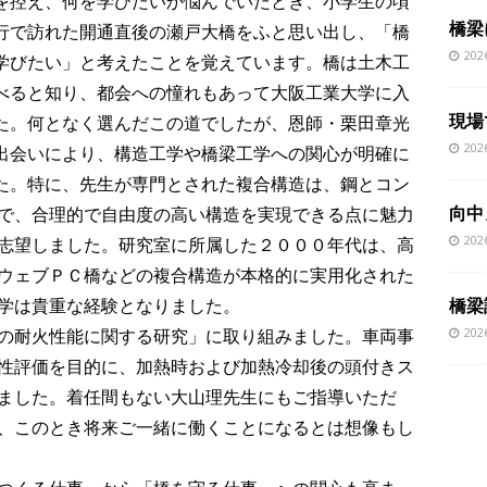
を控え、何を学びたいか悩んでいたとき、小学生の頃
橋梁
行で訪れた開通直後の瀬戸大橋をふと思い出し、「橋
20
学びたい」と考えたことを覚えています。橋は土木工
べると知り、都会への憧れもあって大阪工業大学に入
現場
た。何となく選んだこの道でしたが、恩師・栗田章光
20
出会いにより、構造工学や橋梁工学への関心が明確に
た。特に、先生が専門とされた複合構造は、鋼とコン
向中
で、合理的で自由度の高い構造を実現できる点に魅力
20
志望しました。研究室に所属した２０００年代は、高
ウェブＰＣ橋などの複合構造が本格的に実用化された
橋梁
学は貴重な経験となりました。
20
の耐火性能に関する研究」に取り組みました。車両事
性評価を目的に、加熱時および加熱冷却後の頭付きス
ました。着任間もない大山理先生にもご指導いただ
、このとき将来ご一緒に働くことになるとは想像もし