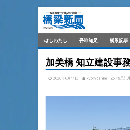
はしわたし
吾唯知足
橋景記事
加美橋 知立建設事
2026年6月11日
kyoryoshim
橋景記