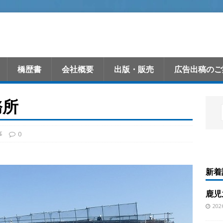
橋歴書
会社概要
出版・販売
広告出稿のご
務所
事
0
新着
鹿児
20