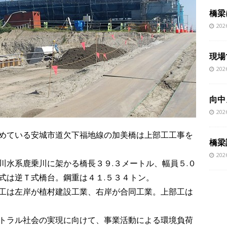
橋梁
20
現場
20
向中
20
めている安城市道欠下福地線の加美橋は上部工工事を
橋梁
20
川水系鹿乗川に架かる橋長３９.３メートル、幅員５.０
式は逆Ｔ式橋台。鋼重は４１.５３４トン。
工は左岸が植村建設工業、右岸が合同工業。上部工は
トラル社会の実現に向けて、事業活動による環境負荷