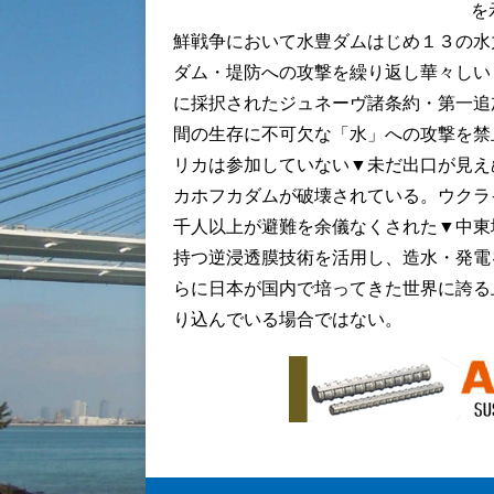
を
鮮戦争において水豊ダムはじめ１３の水
ダム・堤防への攻撃を繰り返し華々しい
に採択されたジュネーヴ諸条約・第一追
間の生存に不可欠な「水」への攻撃を禁
リカは参加していない▼未だ出口が見え
カホフカダムが破壊されている。ウクラ
千人以上が避難を余儀なくされた▼中東
持つ逆浸透膜技術を活用し、造水・発電
らに日本が国内で培ってきた世界に誇る
り込んでいる場合ではない。