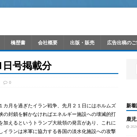
橋歴書
会社概要
出版・販売
広告出稿のご
月1日号掲載分
0
新着
カ月を過ぎたイラン戦争、先月２１日にはホルムズ
峡の封鎖を解かなければエネルギー施設への壊滅的打
鹿児
を加えるというトランプ大統領の発言があり、これに
20
しイランは米軍に協力する各国の淡水化施設への攻撃