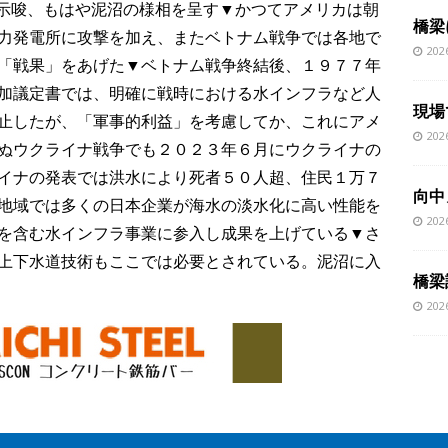
示唆、もはや泥沼の様相を呈す▼かつてアメリカは朝
橋梁
力発電所に攻撃を加え、またベトナム戦争では各地で
20
「戦果」をあげた▼ベトナム戦争終結後、１９７７年
加議定書では、明確に戦時における水インフラなど人
現場
止したが、「軍事的利益」を考慮してか、これにアメ
20
ぬウクライナ戦争でも２０２３年６月にウクライナの
イナの発表では洪水により死者５０人超、住民１万７
向中
地域では多くの日本企業が海水の淡水化に高い性能を
20
を含む水インフラ事業に参入し成果を上げている▼さ
上下水道技術もここでは必要とされている。泥沼に入
橋梁
20