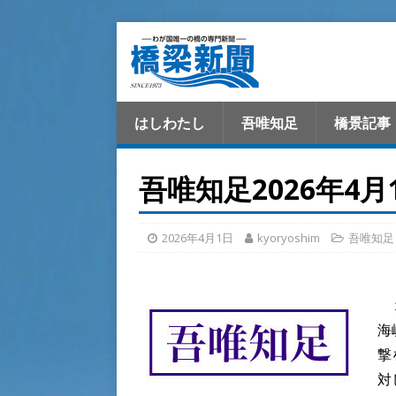
はしわたし
吾唯知足
橋景記事
吾唯知足2026年4
2026年4月1日
kyoryoshim
吾唯知足
１
海
撃
対