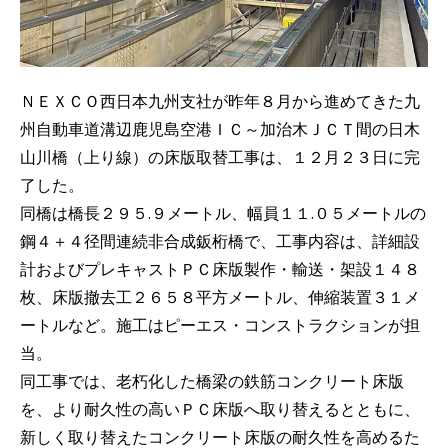
ＮＥＸＣＯ西日本九州支社が昨年８月から進めてきた九
州自動車道溝辺鹿児島空港ＩＣ～加治木ＪＣＴ間の日木
山川橋（上り線）の床版取替工事は、１２月２３日に完
了した。
同橋は橋長２９５.９メートル、幅員１１.０５メートルの
鋼４＋４径間連続非合成鈑桁橋で、工事内容は、詳細設
計およびプレキャストＰＣ床版製作・輸送・架設１４８
枚、床版撤去工２６５８平方メートル、伸縮装置３１メ
ートルなど。施工はピーエス・コンストラクションが担
当。
同工事では、老朽化した橋梁の鉄筋コンクリート床版
を、より耐久性の高いＰＣ床版へ取り替えるとともに、
新しく取り替えたコンクリート床版の耐久性を高めるた