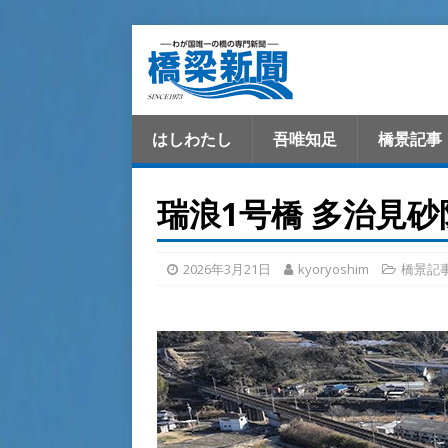
はしわたし
吾唯知足
橋景記事
瑞浪1号橋 多治見
2026年3月21日
kyoryoshim
橋景記