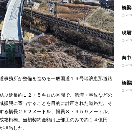
橋梁
20
現場
20
向中
20
道事務所が整備を進める一般国道１９号瑞浪恵那道路
橋梁
20
結ぶ延長約１２・５キロの区間で、渋滞・事故などの
域振興に寄与することを目的に計画された道路だ。そ
する橋長２６２メートル、幅員８・９５９メートル、
成箱桁橋。当初契約金額は上部工のみで約１４億円
が担当した。