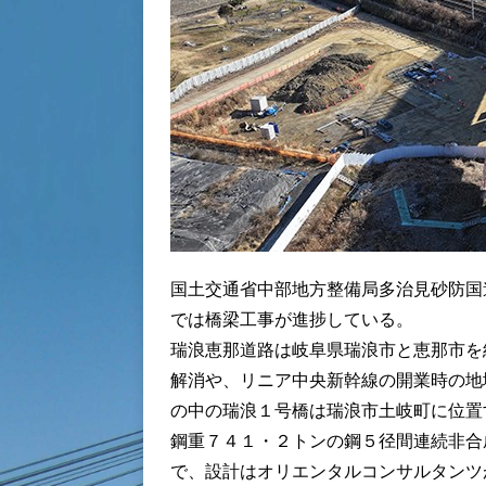
国土交通省中部地方整備局多治見砂防国
では橋梁工事が進捗している。
瑞浪恵那道路は岐阜県瑞浪市と恵那市を
解消や、リニア中央新幹線の開業時の地
の中の瑞浪１号橋は瑞浪市土岐町に位置
鋼重７４１・２トンの鋼５径間連続非合
で、設計はオリエンタルコンサルタンツ