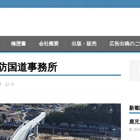
橋歴書
会社概要
出版・販売
広告出稿のご
砂防国道事務所
事
0
新着
鹿児
20