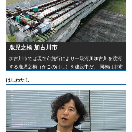
鹿児之橋 加古川市
向中ノ瀬橋 福井河川国道事務所
西津橋 小浜土木事務所
舞浜大橋 千葉国道事務所
加美橋 知立建設事務所
加古川市では現在市施行により一級河川加古川を渡河
国土交通省近畿地方整備局福井河川国道事務所が整備
福井県嶺南振興局小浜土木事務所が整備を進める一般
国土交通省関東地方整備局千葉国道事務所は、一般国
愛知県建設局知立建設事務所が建設を進めている安城
する鹿児之橋（かこのはし）を建設中だ。 同橋は都市
を進める、中部縦貫自動車道（大野油坂道路）向中ノ
国道１６２号の西津橋は、日本ピーエスが上部工を施
道３５７号舞浜大橋舗装補修工事（海側、山側）を進
市道欠下福地線の加美橋は上部工工事をまもなく完了
計
瀬橋
工中
めて
する
…
…
…
…
…
はしわたし