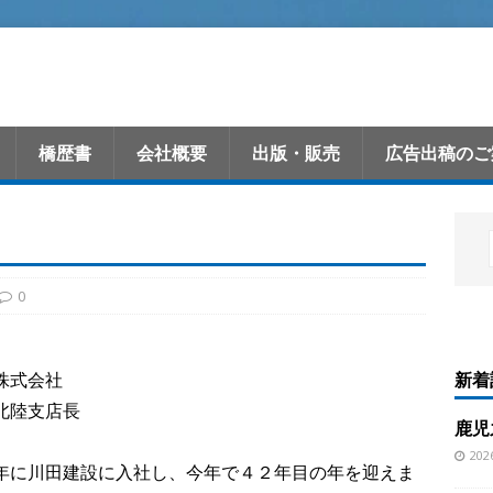
橋歴書
会社概要
出版・販売
広告出稿のご
0
新着
株式会社
北陸支店長
鹿児
20
年に川田建設に入社し、今年で４２年目の年を迎えま