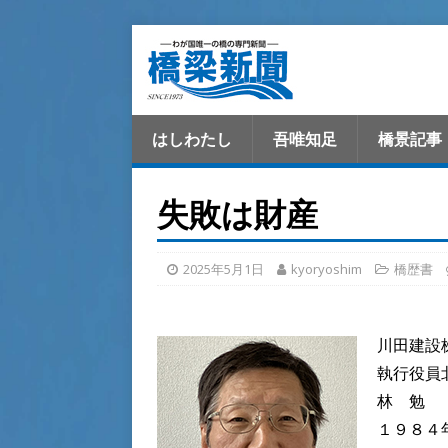
はしわたし
吾唯知足
橋景記事
失敗は財産
2025年5月1日
kyoryoshim
橋歴書
川田建設
執行役員
林 勉
１９８４