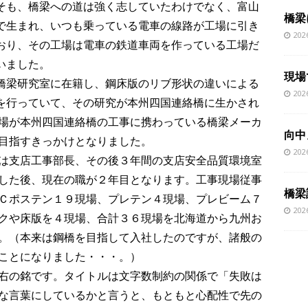
そも、橋梁への道は強く志していたわけでなく、富山
橋梁
で生まれ、いつも乗っている電車の線路が工場に引き
20
おり、その工場は電車の鉄道車両を作っている工場だ
いました。
現場
橋梁研究室に在籍し、鋼床版のリブ形状の違いによる
20
を行っていて、その研究が本州四国連絡橋に生かされ
場が本州四国連絡橋の工事に携わっている橋梁メーカ
向中
目指すきっかけとなりました。
20
は支店工事部長、その後３年間の支店安全品質環境室
した後、現在の職が２年目となります。工事現場従事
橋梁
Ｃポステン１９現場、プレテン４現場、プレビーム７
20
クや床版を４現場、合計３６現場を北海道から九州お
。（本来は鋼橋を目指して入社したのですが、諸般の
ことになりました・・・。）
右の銘です。タイトルは文字数制約の関係で「失敗は
な言葉にしているかと言うと、もともと心配性で先の