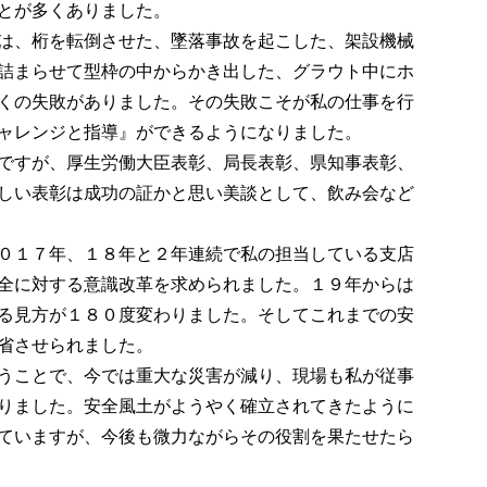
とが多くありました。
は、桁を転倒させた、墜落事故を起こした、架設機械
詰まらせて型枠の中からかき出した、グラウト中にホ
くの失敗がありました。その失敗こそが私の仕事を行
ャレンジと指導』ができるようになりました。
ですが、厚生労働大臣表彰、局長表彰、県知事表彰、
しい表彰は成功の証かと思い美談として、飲み会など
０１７年、１８年と２年連続で私の担当している支店
全に対する意識改革を求められました。１９年からは
る見方が１８０度変わりました。そしてこれまでの安
省させられました。
うことで、今では重大な災害が減り、現場も私が従事
りました。安全風土がようやく確立されてきたように
ていますが、今後も微力ながらその役割を果たせたら