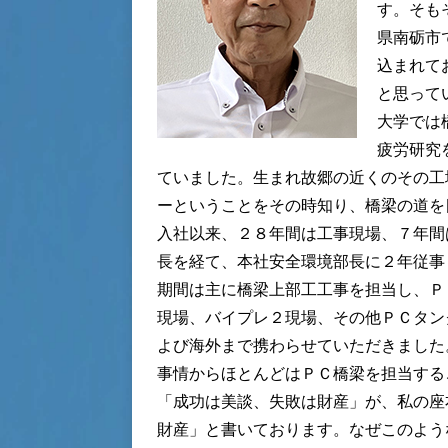
す。そも
県南砺市
込まれて
と思って
大学では
疲労研究
ていました。生まれ故郷の近くのその工
ーということをその時知り、橋梁の道を
入社以来、２８年間は工事現場、７年間
長を経て、本社安全環境部長に２年従事
期間は主に橋梁上部工工事を担当し、Ｐ
現場、バイプレ２現場、その他ＰＣタン
よび海外まで携わらせていただきました
事情からほとんどはＰＣ橋梁を担当する
「成功は美談、失敗は財産」が、私の座
財産」と書いております。なぜこのよう