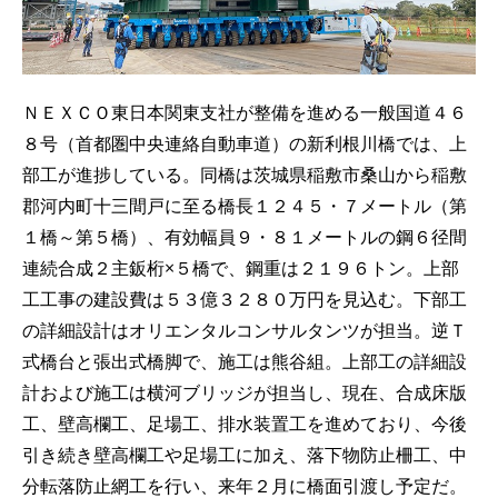
ＮＥＸＣＯ東日本関東支社が整備を進める一般国道４６
８号（首都圏中央連絡自動車道）の新利根川橋では、上
部工が進捗している。同橋は茨城県稲敷市桑山から稲敷
郡河内町十三間戸に至る橋長１２４５・７メートル（第
１橋～第５橋）、有効幅員９・８１メートルの鋼６径間
連続合成２主鈑桁×５橋で、鋼重は２１９６トン。上部
工工事の建設費は５３億３２８０万円を見込む。下部工
の詳細設計はオリエンタルコンサルタンツが担当。逆Ｔ
式橋台と張出式橋脚で、施工は熊谷組。上部工の詳細設
計および施工は横河ブリッジが担当し、現在、合成床版
工、壁高欄工、足場工、排水装置工を進めており、今後
引き続き壁高欄工や足場工に加え、落下物防止柵工、中
分転落防止網工を行い、来年２月に橋面引渡し予定だ。