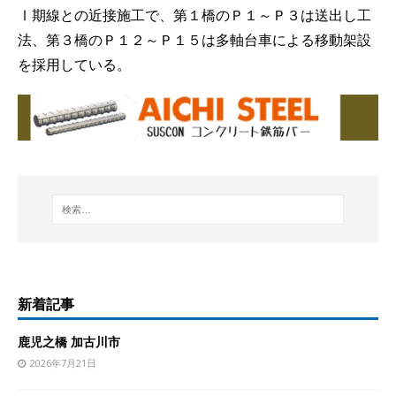
Ⅰ期線との近接施工で、第１橋のＰ１～Ｐ３は送出し工
法、第３橋のＰ１２～Ｐ１５は多軸台車による移動架設
を採用している。
新着記事
鹿児之橋 加古川市
2026年7月21日