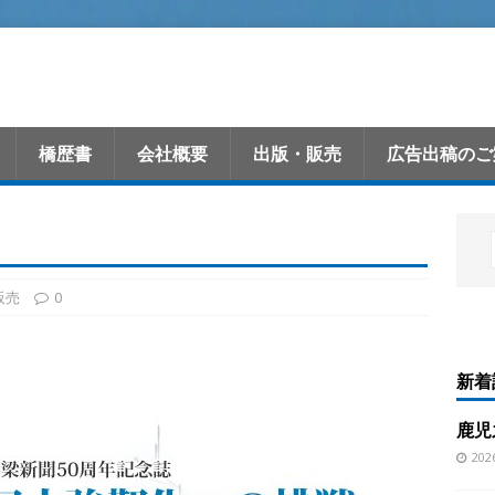
橋歴書
会社概要
出版・販売
広告出稿のご
販売
0
新着
鹿児
20