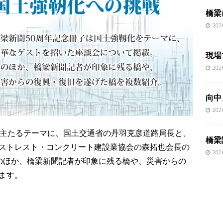
橋梁
20
現場
20
向中
20
を主たるテーマに、国土交通省の丹羽克彦道路局長と、
橋梁
ストレスト・コンクリート建設業協会の森拓也会長の
20
のほか、橋梁新聞記者が印象に残る橋や、災害からの
ます。