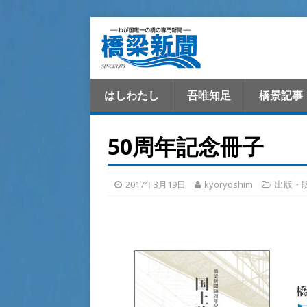
はしわたし
吾唯知足
橋景記事
50周年記念冊子
2017年3月19日
kyoryoshim
出版・