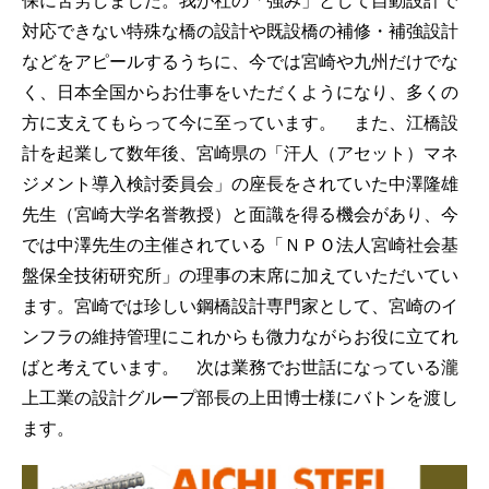
保に苦労しました。我が社の「強み」として自動設計で
対応できない特殊な橋の設計や既設橋の補修・補強設計
などをアピールするうちに、今では宮崎や九州だけでな
く、日本全国からお仕事をいただくようになり、多くの
方に支えてもらって今に至っています。 また、江橋設
計を起業して数年後、宮崎県の「汗人（アセット）マネ
ジメント導入検討委員会」の座長をされていた中澤隆雄
先生（宮崎大学名誉教授）と面識を得る機会があり、今
では中澤先生の主催されている「ＮＰＯ法人宮崎社会基
盤保全技術研究所」の理事の末席に加えていただいてい
ます。宮崎では珍しい鋼橋設計専門家として、宮崎のイ
ンフラの維持管理にこれからも微力ながらお役に立てれ
ばと考えています。 次は業務でお世話になっている瀧
上工業の設計グループ部長の上田博士様にバトンを渡し
ます。