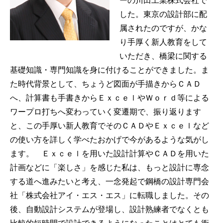
ーの川田工業株式会社で
した。東京の設計部に配
属されたのですが、かな
り手厚く新人教育をして
いただき、橋梁に関する
基礎知識・専門知識を身に付けることができました。ま
た時代背景として、ちょうど図面が手描きからＣＡＤ
へ、計算書も手書きからＥｘｃｅｌやＷｏｒｄ等による
ワープロ打ちへ変わっていく変遷期で、振り返ります
と、この手厚い新人教育でそのＣＡＤやＥｘｃｅｌなど
の使い方を詳しく学べたおかげで今があるような気がし
ます。 Ｅｘｃｅｌを用いた設計計算やＣＡＤを用いた
計画などに「楽しさ」を感じた私は、もっと設計に専念
する道へ進みたいと考え、一念発起で鋼橋の設計専門会
社「株式会社アイ・エス・エス」に転職しました。その
後、自動設計システムが登場し、設計熟練者でなくとも