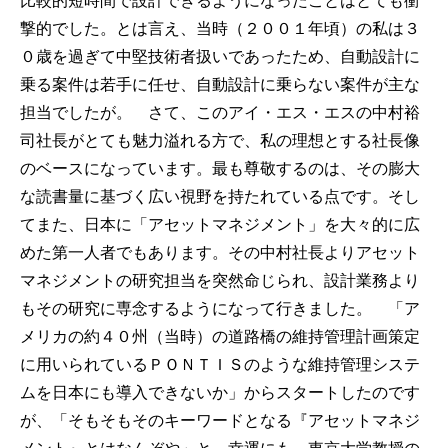
比較的短時間で設計できるようになったことはとても衝
撃的でした。とは言え、当時（２００１年頃）の私は３
０歳を過ぎて中堅技術者扱いであったため、自動設計に
乗る案件は若手に任せ、自動設計に乗らない案件が主な
担当でしたが。 さて、このアイ・エス・エスの中村裕
司社長がとても魅力溢れる方で、私の理想とする社長像
のベースになっています。最も尊敬するのは、その膨大
な読書量に基づく広い視野を持たれている点です。そし
てまた、日本に「アセットマネジメント」を大々的に広
めた第一人者でもあります。その中村社長よりアセット
マネジメントの研究担当を突然命じられ、設計業務より
もその研究に専念するようになって行きました。 「ア
メリカの約４０州（当時）の道路橋の維持管理計画策定
に用いられているＰＯＮＴＩＳのような維持管理システ
ムを日本にも導入できないか」からスタートしたのです
が、「そもそもそのキーワードとなる『アセットマネジ