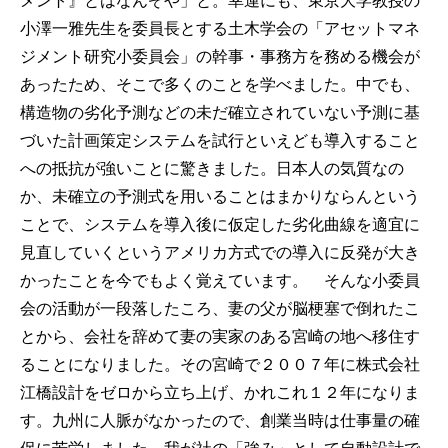
メント』とはなんぞや」と。幸運にも、東京大学教授の
小澤一雅先生を委員長とする土木学会の「アセットマネ
ジメント研究小委員会」の幹事・事務方を務める機会が
あったため、そこで多くのことを学べました。中でも、
構造物の劣化予測などの未だ確立されていない予測に基
づいた計画策定システムを試行といえども導入すること
への抵抗が強いことに驚きました。日本人の気質なの
か、未確立の予測式を用いることはまかりならんという
ことで、システムを導入後に仮定した劣化曲線を適宜に
見直していくというアメリカ方式での導入に反発が大き
かったことを今でもよく覚えています。 そんな小委員
会の活動が一段落したころ、妻の父が脳梗塞で倒れたこ
とから、会社を辞めて妻の実家のある宮崎の地へ移住す
ることになりました。その宮崎で２００７年に株式会社
江橋設計をゼロから立ち上げ、かれこれ１２年になりま
す。九州に人脈がなかったので、創業当時は仕事量の確