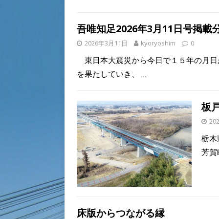
吾唯知足2026年3月11日号掲載
2026年3月11日
kyoryoshim
0
東日本大震災から今日で１５年の月日
を果たしていき、
…
板
20
栃木
芳賀
床版からつながる縁