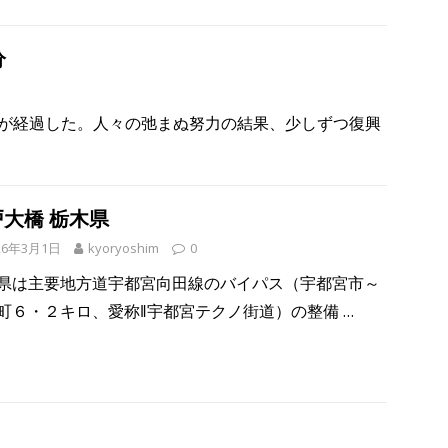
分
が経過した。人々の弛まぬ努力の結果、少しずつ復興
戸大橋 栃木県
26年3月1日
kyoryoshim
0
県は主要地方道宇都宮向田線のバイパス（宇都宮市～
町６・２キロ、愛称‖宇都宮テクノ街道）の整備
…