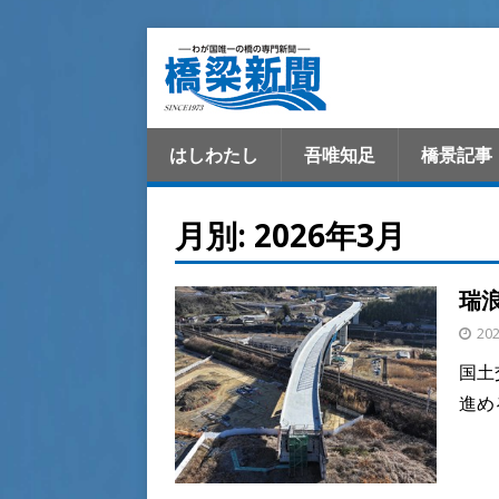
はしわたし
吾唯知足
橋景記事
月別: 2026年3月
瑞
20
国土
進め