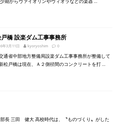
幼少期からヴァイオリンやヴィオラなどの楽器
…
松戸橋 設楽ダム工事事務所
26年3月11日
kyoryoshim
0
交通省中部地方整備局設楽ダム工事事務所が整備して
新松戸橋は現在、Ａ２側径間のコンクリートを打
…
部長 三田 健大 高校時代は、〝ものづくり〟がした