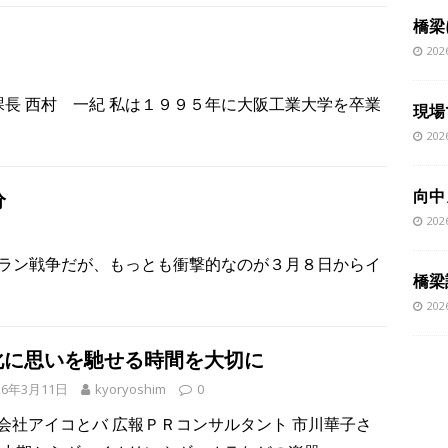
橋梁
20
課長 西村 一紀 私は１９９５年に大阪工業大学を卒業
現場
20
向中
分
20
ラン戦争だが、もっとも衝撃的なのが３月８日からイ
橋梁
20
化に思いを馳せる時間を大切に
26年3月11日
kyoryoshim
0
会社アイコとバ 広報ＰＲコンサルタント 市川華子さ