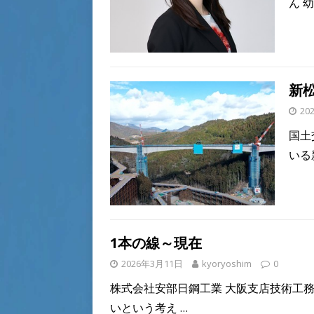
ん 
新
20
国土
いる
1本の線～現在
2026年3月11日
kyoryoshim
0
株式会社安部日鋼工業 大阪支店技術工務
いという考え
…