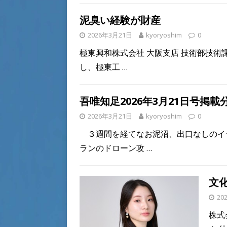
泥臭い経験が財産
2026年3月21日
kyoryoshim
0
極東興和株式会社 大阪支店 技術部技術
し、極東工
…
吾唯知足2026年3月21日号掲載
2026年3月21日
kyoryoshim
0
３週間を経てなお泥沼、出口なしのイ
ランのドローン攻
…
文
20
株式