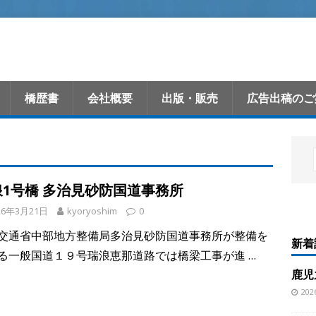
橋歴書
会社概要
出版・販売
広告出稿のご
浪1号橋 多治見砂防国道事務所
26年3月21日
kyoryoshim
0
交通省中部地方整備局多治見砂防国道事務所が整備を
新着
る一般国道１９号瑞浪恵那道路では橋梁工事が進
…
鹿児
20